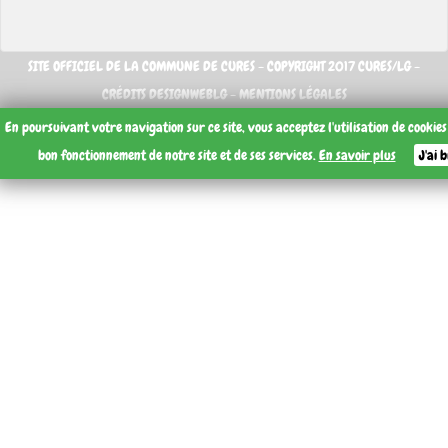
SITE OFFICIEL DE LA COMMUNE DE CURES - COPYRIGHT 2017 CURES/LG -
CRÉDITS DESIGNWEBLG -
MENTIONS LÉGALES
En poursuivant votre navigation sur ce site, vous acceptez l'utilisation de cookie
bon fonctionnement de notre site et de ses services.
En savoir plus
J'ai 