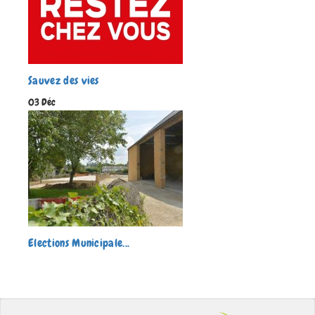
Sauvez des vies
Sa
03 Déc
03 
Elections Municipale...
Ele