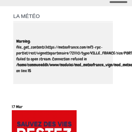
LA MÉTÉO
Warning
:
file_get_contents(https://meteofrance.com/mf3-rpc-
portlet/rest/vignettepartenaire/721110/type/VILLE_FRANCE/size/POR
failed to open stream: Connection refused in
/home/communeddk/www/modules/mod_meteofrance_vign/mod_meteo
on line
15
17 Mar
17 