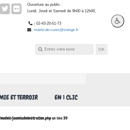
Ouverture au public :
Lundi, Jeudi et Samedi de 9h00 à 12h00,
 : 
02-43-20-51-73
mairie-de-cures@orange.fr
 : 
OK
IE ET TERROIR
EN 1 CLIC
odels/joomladministration.php
on line
39