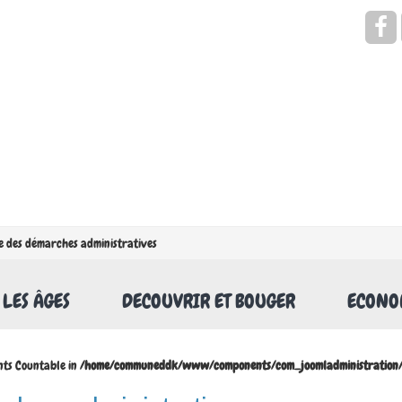
Rechercher
e des démarches administratives
 LES ÂGES
DECOUVRIR ET BOUGER
ECONOM
nts Countable in
/home/communeddk/www/components/com_joomladministration/m