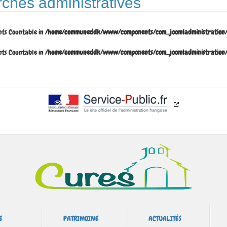
rches administratives
nts Countable in
/home/communeddk/www/components/com_joomladministration/vi
nts Countable in
/home/communeddk/www/components/com_joomladministration/vi
E
PATRIMOINE
ACTUALITÉS