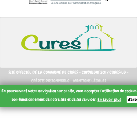
SITE OFFICIEL DE LA COMMUNE DE CURES - COPYRIGHT 2017 CURES/LG -
CRÉDITS DESIGNWEBLG -
MENTIONS LÉGALES
En poursuivant votre navigation sur ce site, vous acceptez l'utilisation de cookie
bon fonctionnement de notre site et de ses services.
En savoir plus
J'ai 