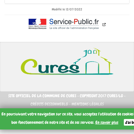
Modifié le 12/07/2022
SITE OFFICIEL DE LA COMMUNE DE CURES - COPYRIGHT 2017 CURES/LG -
CRÉDITS DESIGNWEBLG -
MENTIONS LÉGALES
En poursuivant votre navigation sur ce site, vous acceptez l'utilisation de cookie
bon fonctionnement de notre site et de ses services.
En savoir plus
J'ai 