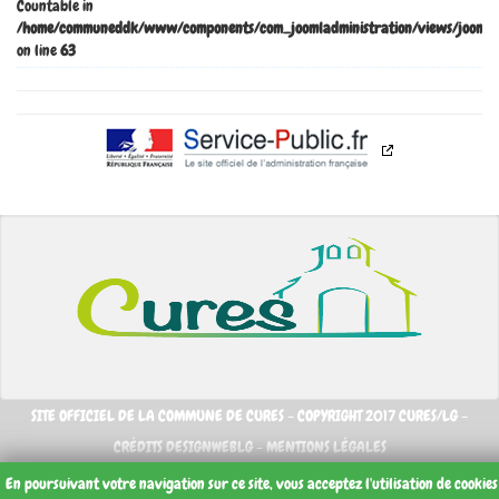
Countable in
/home/communeddk/www/components/com_joomladministration/views/joomladm
on line
63
SITE OFFICIEL DE LA COMMUNE DE CURES - COPYRIGHT 2017 CURES/LG -
CRÉDITS DESIGNWEBLG -
MENTIONS LÉGALES
En poursuivant votre navigation sur ce site, vous acceptez l'utilisation de cookie