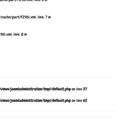
ache/part/F2961.xml, line: 7 in
1.xml, line: 8 in
ews/joomladministration/tmpl/default.php
on line
37
ews/joomladministration/tmpl/default.php
on line
63