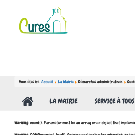
Vous êtes ici :
Accueil
La Mairie
Démarches administratives
Guid
LA MAIRIE
SERVICE À TOUS
Warning
: count(): Parameter must be an array or an object that impleme
Warning
: DOMDocument::load(): Opening and ending tag mismatch: hr l