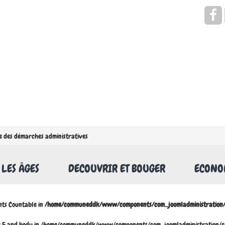
Rechercher
e des démarches administratives
 LES ÂGES
DECOUVRIR ET BOUGER
ECONOM
nts Countable in
/home/communeddk/www/components/com_joomladministration/m
ine 5 and body in /home/communeddk/www/components/com_joomladministration/cac