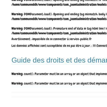
/home/communeddk/www/components/com_joomladministration/models/j
Warning
: DOMDocument::load(): Opening and ending tag mismatch: body
/home/communeddk/www/components/com_joomladministration/models/j
Warning
: DOMDocument::load(): Premature end of data in tag html line
/home/communeddk/www/components/com_joomladministration/models/j
Avertissement : impossible de se connecter à service-public.fr
Les données affichées sont susceptibles de ne pas être à jour. : 111 Connec
Guide des droits et des déma
Warning
: count(): Parameter must be an array or an object that impleme
Warning
: count(): Parameter must be an array or an object that impleme