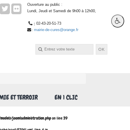
Ouverture au public :
Lundi, Jeudi et Samedi de 9h00 à 12h00,
 : 
02-43-20-51-73
mairie-de-cures@orange.fr
 : 
OK
IE ET TERROIR
EN 1 CLIC
odels/joomladministration.php
on line
39
he/part/F2961.xml, line: 6 in