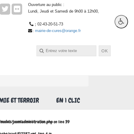
Ouverture au public :
Lundi, Jeudi et Samedi de 9h00 à 12h00,
 : 
02-43-20-51-73
mairie-de-cures@orange.fr
 : 
OK
IE ET TERROIR
EN 1 CLIC
odels/joomladministration.php
on line
39
he/part/F12387.xml, line: 6 in