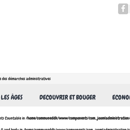
Rechercher
e des démarches administratives
 LES ÂGES
DECOUVRIR ET BOUGER
ECONOM
nts Countable in
/home/communeddk/www/components/com_joomladministration/m
ine 5 and body in /home/communeddk/www/components/com_joomladministration/cac