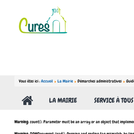
Vous êtes ici :
Accueil
La Mairie
Démarches administratives
Guid
LA MAIRIE
SERVICE À TOUS
Warning
: count(): Parameter must be an array or an object that impleme
Warning
: DOMDocument::load(): Opening and ending tag mismatch: hr l