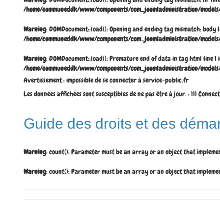
/home/communeddk/www/components/com_joomladministration/models/j
Warning
: DOMDocument::load(): Opening and ending tag mismatch: body
/home/communeddk/www/components/com_joomladministration/models/j
Warning
: DOMDocument::load(): Premature end of data in tag html line
/home/communeddk/www/components/com_joomladministration/models/j
Avertissement : impossible de se connecter à service-public.fr
Les données affichées sont susceptibles de ne pas être à jour. : 111 Connec
Guide des droits et des déma
Warning
: count(): Parameter must be an array or an object that impleme
Warning
: count(): Parameter must be an array or an object that impleme