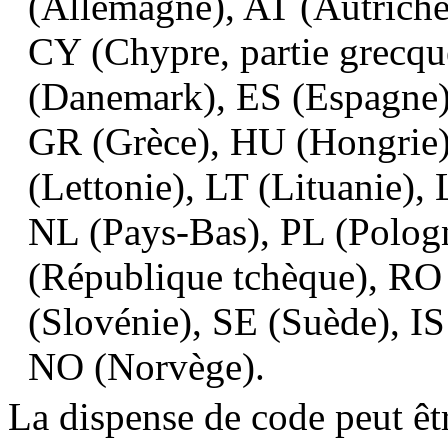
(Allemagne), AT (Autriche
CY (Chypre, partie grecqu
(Danemark), ES (Espagne),
GR (Grèce), HU (Hongrie), 
(Lettonie), LT (Lituanie)
NL (Pays-Bas), PL (Pologn
(République tchèque), RO
(Slovénie), SE (Suède), IS 
NO (Norvège).
La dispense de code peut êtr